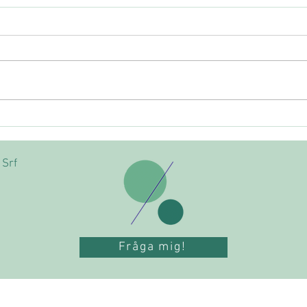
Vanliga bokföringsmisstag
och hur du undviker dem
 Srf
Fråga mig!