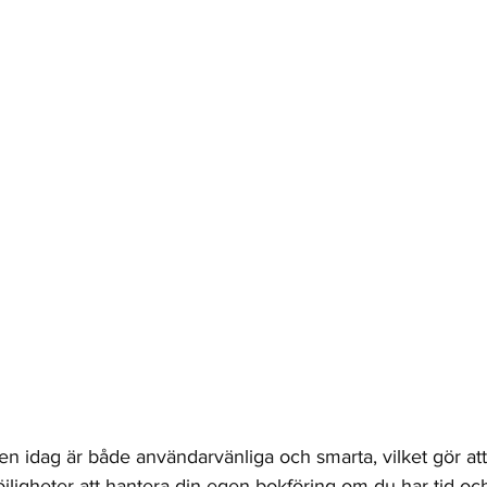
 idag är både användarvänliga och smarta, vilket gör at
öjligheter att hantera din egen bokföring om du har tid och