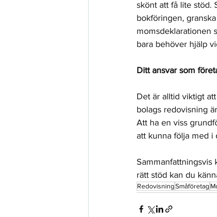
skönt att få lite stö
bokföringen, granska 
momsdeklarationen så a
bara behöver hjälp vid
Ditt ansvar som före
Det är alltid viktigt 
bolags redovisning är
Att ha en viss grundf
att kunna följa med i 
Sammanfattningsvis k
rätt stöd kan du känna 
Redovisning
Småföretag
M