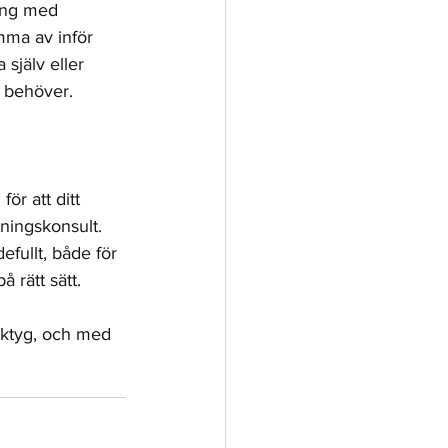
gång med 
mma av inför 
själv eller 
u behöver. 
ör att ditt 
ningskonsult. 
efullt, både för 
å rätt sätt.
rktyg, och med 