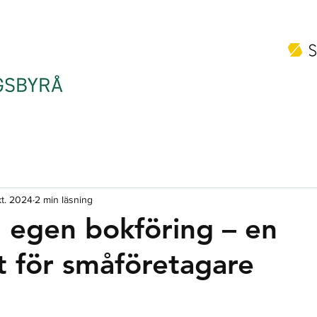
t. 2024
2 min läsning
n egen bokföring – en
t för småföretagare