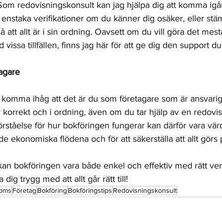
d. Som redovisningskonsult kan jag hjälpa dig att komma i
enstaka verifikationer om du känner dig osäker, eller stä
tt allt är i sin ordning. Oavsett om du vill göra det mesta 
 vissa tillfällen, finns jag här för att ge dig den support d
tagare
att komma ihåg att det är du som företagare som är ansvarig f
 korrekt och i ordning, även om du tar hjälp av en redovis
örståelse för hur bokföringen fungerar kan därför vara värd
de ekonomiska flödena och för att säkerställa att allt görs p
an bokföringen vara både enkel och effektiv med rätt ve
dig trygg med att allt går rätt till!
oms
Företag
Bokföring
Bokföringstips
Redovisningskonsult