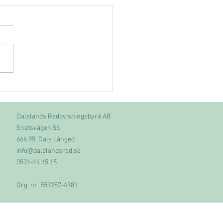
Dalslands Redovisningsbyrå AB
Enetsvägen 55
666 95, Dals Långed
info@dalslandsred.se
0531-14 15 15
Org. nr: 559257-4981