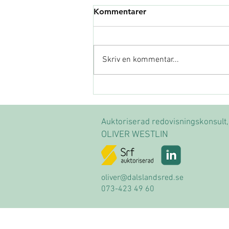
Kommentarer
Skriv en kommentar...
Omvänd momsskyldighet
vid köp från EU – en fälla att
undvika för nya företagare
Auktoriserad r
edovisningskonsult,
OLIVER WESTLIN
oliver@dalslandsred.se
073-423 49 60