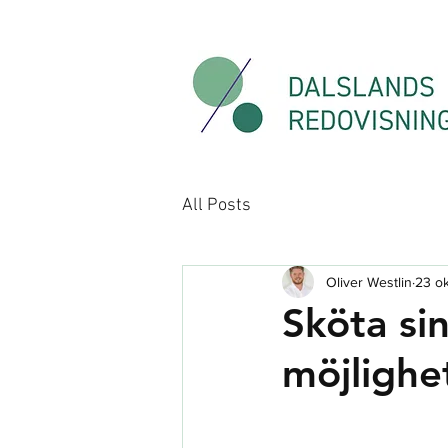
All Posts
Oliver Westlin
23 ok
Sköta si
möjlighe