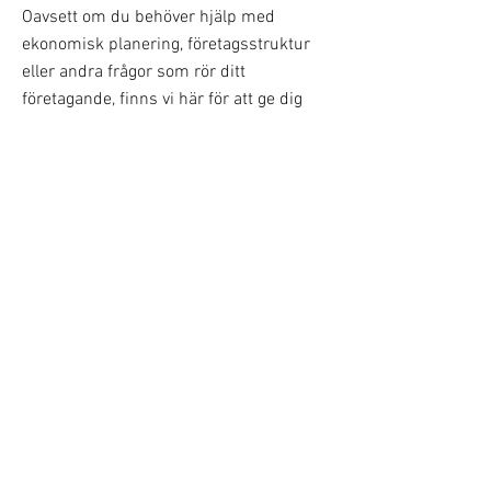
Oavsett om du behöver hjälp med
ekonomisk planering, företagsstruktur
eller andra frågor som rör ditt
företagande, finns vi här för att ge dig
personlig och professionell rådgivning.
Vi är ditt bollplank i alla skeden av
företagets utveckling.
Läs mer
Auktoriserad
r
edovisningskonsult,
Srf