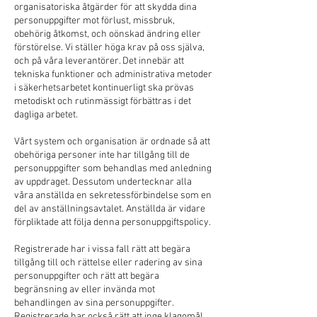
organisatoriska åtgärder för att skydda dina
personuppgifter mot förlust, missbruk,
obehörig åtkomst, och oönskad ändring eller
förstörelse. Vi ställer höga krav på oss själva,
och på våra leverantörer. Det innebär att
tekniska funktioner och administrativa metoder
i säkerhetsarbetet kontinuerligt ska prövas
metodiskt och rutinmässigt förbättras i det
dagliga arbetet.
Vårt system och organisation är ordnade så att
obehöriga personer inte har tillgång till de
personuppgifter som behandlas med anledning
av uppdraget. Dessutom undertecknar alla
våra anställda en sekretessförbindelse som en
del av anställningsavtalet. Anställda är vidare
förpliktade att följa denna personuppgiftspolicy.
Registrerade har i vissa fall rätt att begära
tillgång till och rättelse eller radering av sina
personuppgifter och rätt att begära
begränsning av eller invända mot
behandlingen av sina personuppgifter.
Registrerade har också rätt att inge klagomål